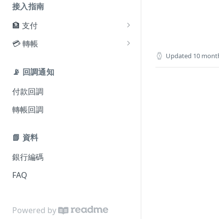
接入指南
🏦 支付
創建收銀台訂單
💳 轉帳
接口描述
Updated
10 mont
查詢支付訂單
創建轉帳訂單
📡 回調通知
查詢轉帳訂單
付款回調
轉帳回調
📗 資料
銀行編碼
FAQ
Powered by