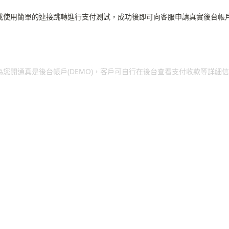
根或使用簡單的連接跳轉進行支付測試，成功後即可向客服申請真實後台帳
客服將為您開通真是後台帳戶(DEMO)，客戶可自行在後台查看支付收款等