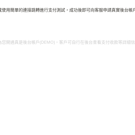
根或使用簡單的連接跳轉進行支付測試，成功後即可向客服申請真實後台帳
客服將為您開通真是後台帳戶(DEMO)，客戶可自行在後台查看支付收款等