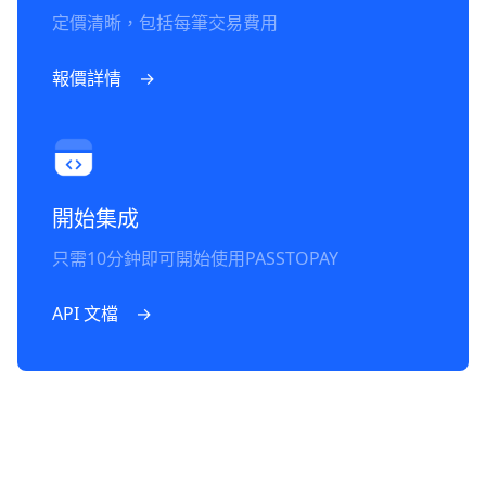
定價清晰，包括每筆交易費用
報價詳情    →
開始集成
只需10分鈡即可開始使用PASSTOPAY
API 文檔    →